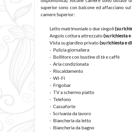
disponibilità). Alcune camere sono dotate 
superior sono con balcone ed affacciano sul r
camere Superior:
Letto matrimoniale o due singoli
(su richi
Angolo cottura attrezzato
(su richiesta e
Vista su giardino privato
(su richiesta e d
- Pulizia giornaliera
- Bollitore con bustine di tè e caffè
- Aria condizionata
- Riscaldamento
- WI-FI
- Frigobar
- TV a schermo piatto
- Telefono
- Cassaforte
- Scrivania da lavoro
- Biancheria da letto
- Biancheria da bagno