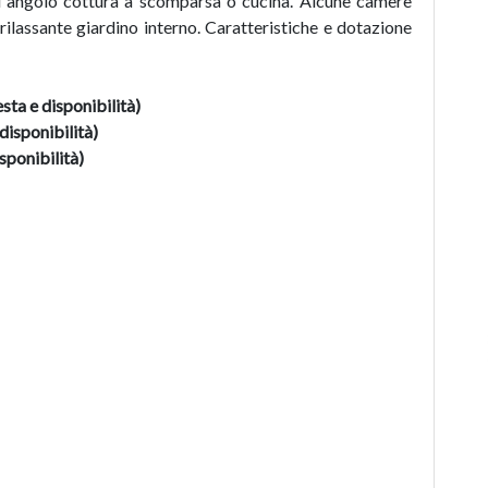
di angolo cottura a scomparsa o cucina. Alcune camere
ilassante giardino interno. Caratteristiche e dotazione
esta e disponibilità)
 disponibilità)
isponibilità)