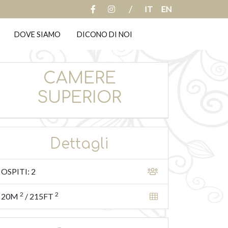
/
IT
EN
DOVE SIAMO
DICONO DI NOI
CAMERE
SUPERIOR
Dettagli
OSPITI: 2
2
2
20M
/
215FT