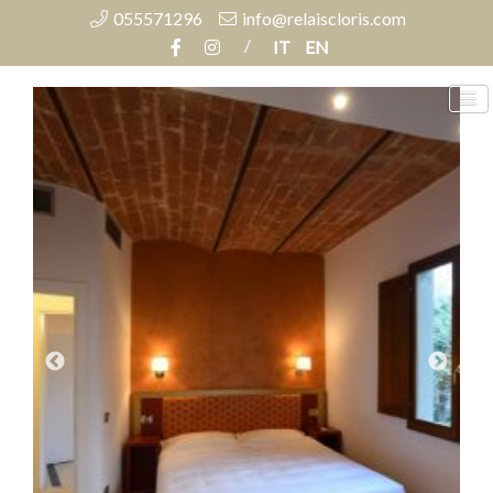
055571296
info@relaiscloris.com
/
IT
EN